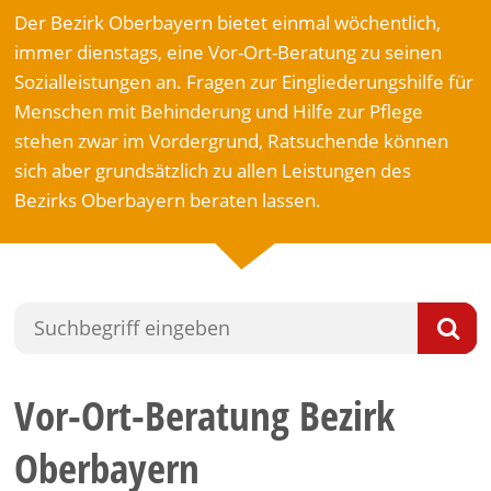
Der Bezirk Oberbayern bietet einmal wöchentlich,
immer dienstags, eine Vor-Ort-Beratung zu seinen
Sozialleistungen an. Fragen zur Eingliederungshilfe für
Menschen mit Behinderung und Hilfe zur Pflege
stehen zwar im Vordergrund, Ratsuchende können
sich aber grundsätzlich zu allen Leistungen des
Bezirks Oberbayern beraten lassen.
Vor-Ort-Beratung Bezirk
Oberbayern