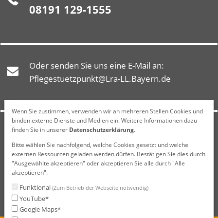
08191 129-1555
Oder senden Sie uns eine E-Mail an:
Pflegestuetzpunkt@Lra-LL.Bayern.de
Wenn Sie zustimmen, verwenden wir an mehreren Stellen Cookies und
binden externe Dienste und Medien ein. Weitere Informationen dazu
finden Sie in unserer
Datenschutzerklärung
.
Montag: 9 bis 12 Uhr
Dienstag: 9 bis 12 Uhr & 14 bis 16 Uhr
Bitte wählen Sie nachfolgend, welche Cookies gesetzt und welche
externen Ressourcen geladen werden dürfen. Bestätigen Sie dies durch
Mittwoch: geschlossen
"Ausgewählte akzeptieren" oder akzeptieren Sie alle durch "Alle
Donnerstag: 9 bis 12 Uhr & 14 bis 17 Uhr
akzeptieren":
Freitag: 9 bis 12 Uhr
Funktional
(Zum Betrieb der Webseite notwendig)
YouTube*
Google Maps*