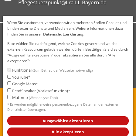
Pflegestuetzpunkt@Lra-LL.Bayern.de
Wenn Sie zustimmen, verwenden wir an mehreren Stellen Cookies und
binden externe Dienste und Medien ein. Weitere Informationen dazu
finden Sie in unserer
Datenschutzerklärung
.
Montag: 9 bis 12 Uhr
Dienstag: 9 bis 12 Uhr & 14 bis 16 Uhr
Bitte wählen Sie nachfolgend, welche Cookies gesetzt und welche
externen Ressourcen geladen werden dürfen. Bestätigen Sie dies durch
Mittwoch: geschlossen
"Ausgewählte akzeptieren" oder akzeptieren Sie alle durch "Alle
Donnerstag: 9 bis 12 Uhr & 14 bis 17 Uhr
akzeptieren":
Freitag: 9 bis 12 Uhr
Funktional
(Zum Betrieb der Webseite notwendig)
YouTube*
Google Maps*
ReadSpeaker (Vorlesefunktion)*
Matomo
(Webanalyse-Tool)
Impressum
* Es werden möglicherweise personenbezogene Daten an den externen
Datenschutzerklärung
Dienstleister übertragen.
Datenschutzeinstellungen
Ausgewählte akzeptieren
Erklärung zur Barrierefreiheit
Alle akzeptieren